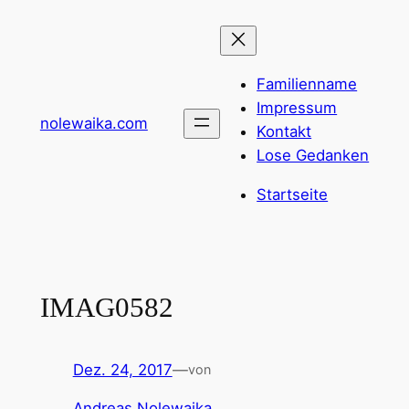
Zum
Inhalt
springen
Familienname
Impressum
nolewaika.com
Kontakt
Lose Gedanken
Startseite
IMAG0582
Dez. 24, 2017
—
von
Andreas Nolewaika