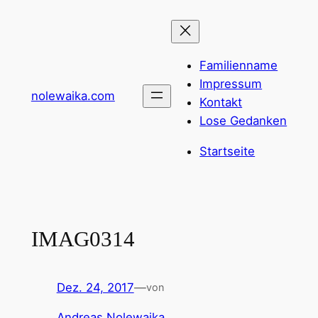
Zum
Inhalt
springen
Familienname
Impressum
nolewaika.com
Kontakt
Lose Gedanken
Startseite
IMAG0314
Dez. 24, 2017
—
von
Andreas Nolewaika