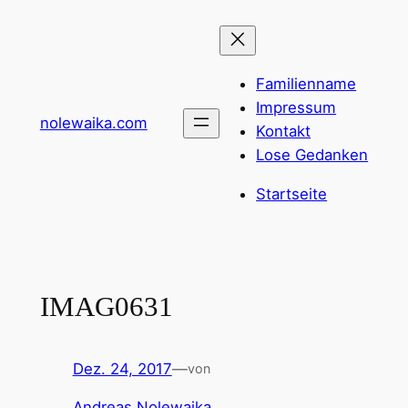
Zum
Inhalt
springen
Familienname
Impressum
nolewaika.com
Kontakt
Lose Gedanken
Startseite
IMAG0631
Dez. 24, 2017
—
von
Andreas Nolewaika