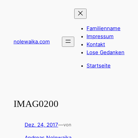
Zum
Inhalt
springen
Familienname
Impressum
nolewaika.com
Kontakt
Lose Gedanken
Startseite
IMAG0200
Dez. 24, 2017
—
von
Andreas Nolewaika