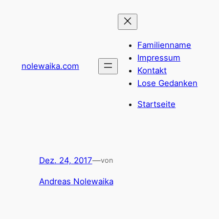
Zum
Inhalt
springen
Familienname
Impressum
nolewaika.com
Kontakt
Lose Gedanken
Startseite
Dez. 24, 2017
—
von
Andreas Nolewaika