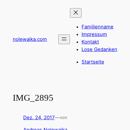
Zum
Inhalt
springen
Familienname
Impressum
nolewaika.com
Kontakt
Lose Gedanken
Startseite
IMG_2895
Dez. 24, 2017
—
von
Andreas Nolewaika