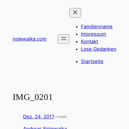
Zum
Inhalt
springen
Familienname
Impressum
nolewaika.com
Kontakt
Lose Gedanken
Startseite
IMG_0201
Dez. 24, 2017
—
von
Andreas Nolewaika