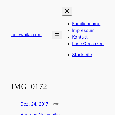
Zum
Inhalt
springen
Familienname
Impressum
nolewaika.com
Kontakt
Lose Gedanken
Startseite
IMG_0172
Dez. 24, 2017
—
von
Andreas Nolewaika