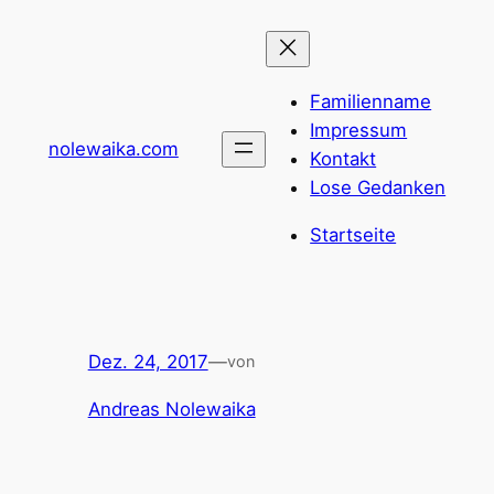
Zum
Inhalt
springen
Familienname
Impressum
nolewaika.com
Kontakt
Lose Gedanken
Startseite
Dez. 24, 2017
—
von
Andreas Nolewaika